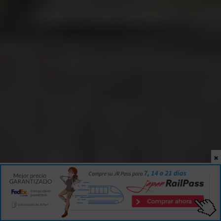
×
INICIO
|
GUÍA
|
JAPÓN
Por Isaac Martín
6 min
7
27 OCT 2017