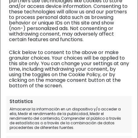
partners use technologies like cookies to store
and/or access device information. Consenting to
these technologies will allow us and our partners
to process personal data such as browsing
behavior or unique IDs on this site and show
(non-) personalized ads. Not consenting or
withdrawing consent, may adversely affect
certain features and functions.
Click below to consent to the above or make
granular choices. Your choices will be applied to
this site only. You can change your settings at any
time, including withdrawing your consent, by
using the toggles on the Cookie Policy, or by
clicking on the manage consent button at the
bottom of the screen.
Japón
| Diario de viaje
Statistics
Marunouchi, Harajuku y
Almacenar la información en un dispositivo y/o acceder a
ella, Medir el rendimiento de la publicidad, Medir el
Shinjuku, Palacio Imperial y
rendimiento del contenido, Comprender al público a través
de estadísticas o a través de la combinación de datos
rascacielos
procedentes de diferentes fuentes.