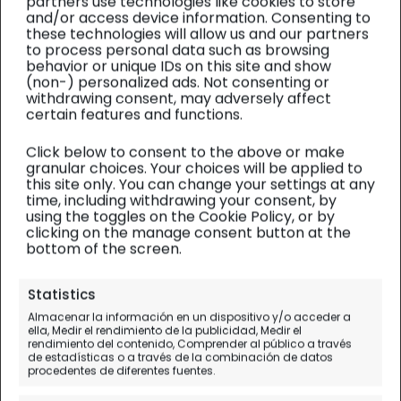
partners use technologies like cookies to store
and/or access device information. Consenting to
these technologies will allow us and our partners
to process personal data such as browsing
behavior or unique IDs on this site and show
(non-) personalized ads. Not consenting or
withdrawing consent, may adversely affect
certain features and functions.
Click below to consent to the above or make
granular choices. Your choices will be applied to
this site only. You can change your settings at any
time, including withdrawing your consent, by
using the toggles on the Cookie Policy, or by
clicking on the manage consent button at the
bottom of the screen.
Japón
| Diario de viaje
Statistics
Gadgets para Japón (y otros
Almacenar la información en un dispositivo y/o acceder a
ella, Medir el rendimiento de la publicidad, Medir el
útiles para meter en la
rendimiento del contenido, Comprender al público a través
de estadísticas o a través de la combinación de datos
maleta)
procedentes de diferentes fuentes.