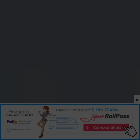
×
INICIO
|
GUÍA
|
JAPÓN
Por Isaac Martín
3 min
17
10 OCT 2017