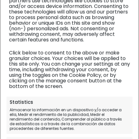
partners use technologies like cookies to store
and/or access device information. Consenting to
these technologies will allow us and our partners
to process personal data such as browsing
behavior or unique IDs on this site and show
(non-) personalized ads. Not consenting or
withdrawing consent, may adversely affect
certain features and functions.
Click below to consent to the above or make
granular choices. Your choices will be applied to
this site only. You can change your settings at any
time, including withdrawing your consent, by
using the toggles on the Cookie Policy, or by
clicking on the manage consent button at the
bottom of the screen.
Descuentos
Statistics
Holafly, ¿la mejor eSIM para
Almacenar la información en un dispositivo y/o acceder a
ella, Medir el rendimiento de la publicidad, Medir el
viajar? (MEGAGUÍA) [2026]
rendimiento del contenido, Comprender al público a través
de estadísticas o a través de la combinación de datos
procedentes de diferentes fuentes.
No te quedes sin internet con esta prepago para
viajar