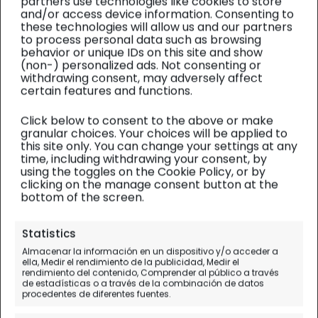
partners use technologies like cookies to store
and/or access device information. Consenting to
these technologies will allow us and our partners
to process personal data such as browsing
behavior or unique IDs on this site and show
(non-) personalized ads. Not consenting or
withdrawing consent, may adversely affect
certain features and functions.
Click below to consent to the above or make
granular choices. Your choices will be applied to
this site only. You can change your settings at any
time, including withdrawing your consent, by
using the toggles on the Cookie Policy, or by
clicking on the manage consent button at the
bottom of the screen.
Descuentos
Statistics
Descuento Tarjeta N26:
Almacenar la información en un dispositivo y/o acceder a
ella, Medir el rendimiento de la publicidad, Medir el
Código 20€ [CUPÓN ACTIVO]
rendimiento del contenido, Comprender al público a través
de estadísticas o a través de la combinación de datos
procedentes de diferentes fuentes.
La promoción se aplica directamente desde el
enlace