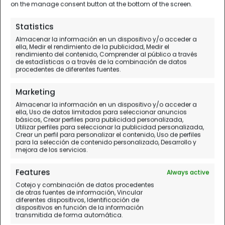
on the manage consent button at the bottom of the screen.
Statistics
Almacenar la información en un dispositivo y/o acceder a
ella, Medir el rendimiento de la publicidad, Medir el
rendimiento del contenido, Comprender al público a través
de estadísticas o a través de la combinación de datos
procedentes de diferentes fuentes.
Marketing
Almacenar la información en un dispositivo y/o acceder a
ella, Uso de datos limitados para seleccionar anuncios
básicos, Crear perfiles para publicidad personalizada,
Utilizar perfiles para seleccionar la publicidad personalizada,
Castilla La
Crear un perfil para personalizar el contenido, Uso de perfiles
para la selección de contenido personalizado, Desarrollo y
mejora de los servicios.
Mancha
Features
Always active
Cotejo y combinación de datos procedentes
de otras fuentes de información, Vincular
Planificación paso a paso.
diferentes dispositivos, Identificación de
Mapas e Itinerarios. Diarios de Viaje
dispositivos en función de la información
transmitida de forma automática.