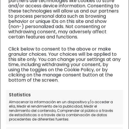
partners use technologies like cookies to store
and/or access device information. Consenting to
these technologies will allow us and our partners
to process personal data such as browsing
behavior or unique IDs on this site and show
(non-) personalized ads. Not consenting or
withdrawing consent, may adversely affect
certain features and functions.
Click below to consent to the above or make
granular choices. Your choices will be applied to
this site only. You can change your settings at any
time, including withdrawing your consent, by
using the toggles on the Cookie Policy, or by
clicking on the manage consent button at the
bottom of the screen.
TOLEDO
| Visitas
Statistics
Salto en paracaídas tandem
Almacenar la información en un dispositivo y/o acceder a
ella, Medir el rendimiento de la publicidad, Medir el
en Lillo, el “sexo con los
rendimiento del contenido, Comprender al público a través
de estadísticas o a través de la combinación de datos
Dioses”
procedentes de diferentes fuentes.