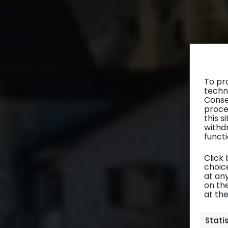
To pr
techn
Conse
proce
this 
withd
functi
Click
choice
at any
on th
at th
Stati