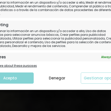
ar la información en un dispositivo y/o acceder a ella, Medir el rendimi
 visitar en Zúrich en 1 
ublicidad, Medir el rendimiento del contenido, Comprender al público a t
dísticas o a través de la combinación de datos procedentes de diferent
.
Día 2.
Zurich
ting
ar la información en un dispositivo y/o acceder a ella, Uso de datos
os para seleccionar anuncios básicos, Crear perfiles para publicidad
lizada, Utilizar perfiles para seleccionar la publicidad personalizada, Cr
para personalizar el contenido, Uso de perfiles para la selección de conten
lizado, Desarrollo y mejora de los servicios.
res
Always
 y combinación de datos procedentes de otras fuentes de
e about these purposes
ción, Vincular diferentes dispositivos, Identificación de
tivos en función de la información transmitida de forma
tica.
Acepto
Denegar
Gestionar op
tizar la seguridad, evitar y detectar fraudes, y
nar fallos, Ofrecer y presentar publicidad y
Always
nido.