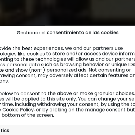
Gestionar el consentimiento de las cookies
ovide the best experiences, we and our partners use
ologies like cookies to store and/or access device inform
nting to these technologies will allow us and our partner
ss personal data such as browsing behavior or unique ID
site and show (non-) personalized ads. Not consenting or
rawing consent, may adversely affect certain features a
ons.
 below to consent to the above or make granular choices.
s will be applied to this site only. You can change your se
 time, including withdrawing your consent, by using the t
e Cookie Policy, or by clicking on the manage consent bu
e bottom of the screen.
Suiza y Liechtenstein
| Diario de viaje
stics