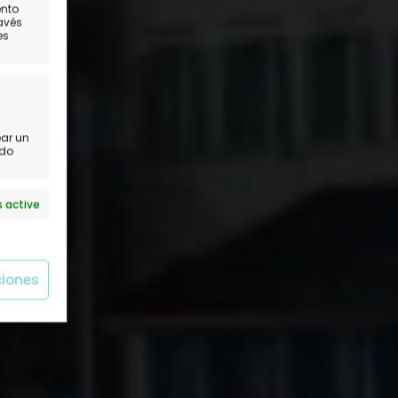
ento
día
ravés
es
ear un
ido
 active
ciones
 active