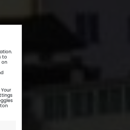
ation.
s to
s on
nd
 Your
ttings
oggles
tton