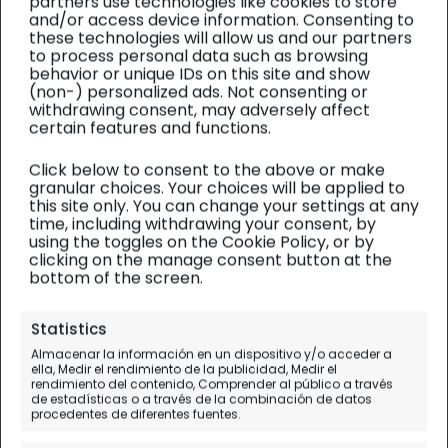
partners use technologies like cookies to store
and/or access device information. Consenting to
these technologies will allow us and our partners
to process personal data such as browsing
behavior or unique IDs on this site and show
(non-) personalized ads. Not consenting or
withdrawing consent, may adversely affect
certain features and functions.
Click below to consent to the above or make
granular choices. Your choices will be applied to
this site only. You can change your settings at any
time, including withdrawing your consent, by
using the toggles on the Cookie Policy, or by
clicking on the manage consent button at the
bottom of the screen.
Suiza y Liechtenstein
| Planificación 2/3
Statistics
Almacenar la información en un dispositivo y/o acceder a
Swiss Travel Pass: PRECIO,
ella, Medir el rendimiento de la publicidad, Medir el
rendimiento del contenido, Comprender al público a través
OPINIÓN y ¿merece la pena?
de estadísticas o a través de la combinación de datos
procedentes de diferentes fuentes.
Todo sobre el pase más popular de Suiza