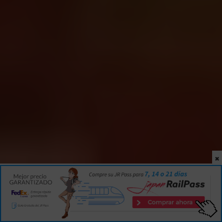
×
INICIO
|
GUÍA
|
JAPÓN
Por Isaac Martín
7 min
21
15 OCT 2017