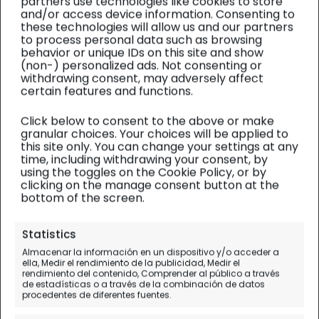
partners use technologies like cookies to store
and/or access device information. Consenting to
these technologies will allow us and our partners
to process personal data such as browsing
behavior or unique IDs on this site and show
(non-) personalized ads. Not consenting or
withdrawing consent, may adversely affect
certain features and functions.
Click below to consent to the above or make
granular choices. Your choices will be applied to
this site only. You can change your settings at any
time, including withdrawing your consent, by
using the toggles on the Cookie Policy, or by
clicking on the manage consent button at the
bottom of the screen.
Japón
| Diario de viaje
Statistics
Almacenar la información en un dispositivo y/o acceder a
Korakuen de Okayama,
ella, Medir el rendimiento de la publicidad, Medir el
rendimiento del contenido, Comprender al público a través
Hiroshima y Miyajima
de estadísticas o a través de la combinación de datos
procedentes de diferentes fuentes.
Día 6.
Kyoto - Okayama - Hiroshima - Miyajima