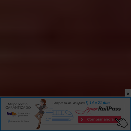
×
INICIO
|
GUÍA
|
JAPÓN
Por Isaac Martín
6 min
8
10 OCT 2017