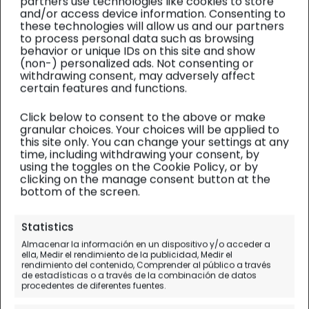
partners use technologies like cookies to store
and/or access device information. Consenting to
these technologies will allow us and our partners
to process personal data such as browsing
behavior or unique IDs on this site and show
(non-) personalized ads. Not consenting or
withdrawing consent, may adversely affect
certain features and functions.
Click below to consent to the above or make
granular choices. Your choices will be applied to
this site only. You can change your settings at any
time, including withdrawing your consent, by
using the toggles on the Cookie Policy, or by
clicking on the manage consent button at the
bottom of the screen.
Japón
| Diario de viaje
Statistics
Higashiyama, Palacio
Almacenar la información en un dispositivo y/o acceder a
ella, Medir el rendimiento de la publicidad, Medir el
Imperial y Gion, las Geishas
rendimiento del contenido, Comprender al público a través
de estadísticas o a través de la combinación de datos
de Kyoto
procedentes de diferentes fuentes.