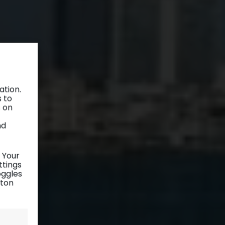
ation.
s to
s on
nd
 Your
ttings
oggles
tton