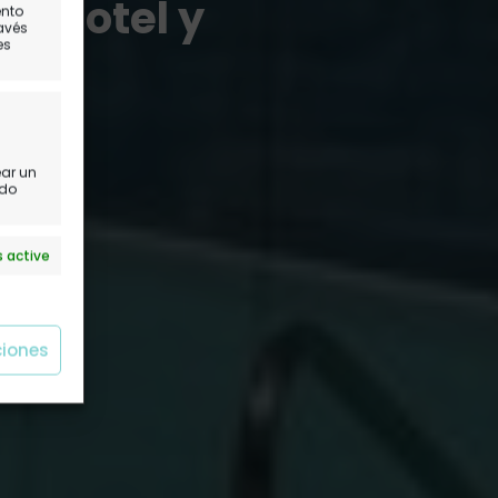
o, hotel y
ento
ravés
es
ear un
ido
 active
ciones
 active