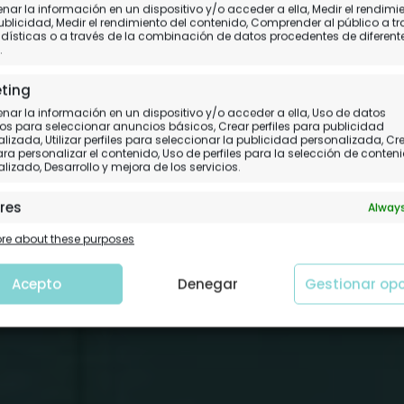
Habana Paseo del Prad
ar la información en un dispositivo y/o acceder a ella, Medir el rendimi
ublicidad, Medir el rendimiento del contenido, Comprender al público a t
dísticas o a través de la combinación de datos procedentes de diferent
mejor rooftop
.
ting
Nuestra opinión del alojamiento
ar la información en un dispositivo y/o acceder a ella, Uso de datos
os para seleccionar anuncios básicos, Crear perfiles para publicidad
lizada, Utilizar perfiles para seleccionar la publicidad personalizada, Cr
para personalizar el contenido, Uso de perfiles para la selección de conten
lizado, Desarrollo y mejora de los servicios.
res
Always
 y combinación de datos procedentes de otras fuentes de
e about these purposes
ción, Vincular diferentes dispositivos, Identificación de
tivos en función de la información transmitida de forma
tica.
Acepto
Denegar
Gestionar op
tizar la seguridad, evitar y detectar fraudes, y
nar fallos, Ofrecer y presentar publicidad y
Always
nido.