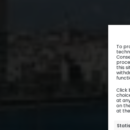
To pr
techn
Conse
proce
this 
withd
functi
Click
choice
at any
on th
at th
Stati