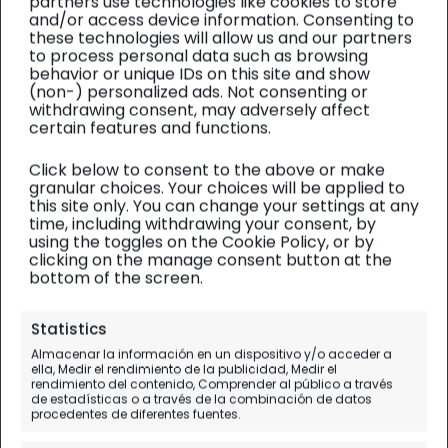
partners use technologies like cookies to store
and/or access device information. Consenting to
these technologies will allow us and our partners
to process personal data such as browsing
behavior or unique IDs on this site and show
(non-) personalized ads. Not consenting or
withdrawing consent, may adversely affect
certain features and functions.
Click below to consent to the above or make
granular choices. Your choices will be applied to
this site only. You can change your settings at any
time, including withdrawing your consent, by
using the toggles on the Cookie Policy, or by
clicking on the manage consent button at the
bottom of the screen.
RÍAS BAIXAS
| Planificación
Statistics
Navidad en Vigo (GUÍA):
Almacenar la información en un dispositivo y/o acceder a
ella, Medir el rendimiento de la publicidad, Medir el
Luces, qué hacer y
rendimiento del contenido, Comprender al público a través
de estadísticas o a través de la combinación de datos
OPINIÓN【2025】
procedentes de diferentes fuentes.