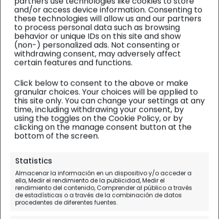
partners use technologies like cookies to store
and/or access device information. Consenting to
these technologies will allow us and our partners
to process personal data such as browsing
behavior or unique IDs on this site and show
(non-) personalized ads. Not consenting or
withdrawing consent, may adversely affect
certain features and functions.
Click below to consent to the above or make
granular choices. Your choices will be applied to
this site only. You can change your settings at any
time, including withdrawing your consent, by
using the toggles on the Cookie Policy, or by
clicking on the manage consent button at the
bottom of the screen.
RÍAS BAIXAS
| Visitas
Statistics
Esteiro, el pueblo de las
Almacenar la información en un dispositivo y/o acceder a
ella, Medir el rendimiento de la publicidad, Medir el
carrilanas de madera más
rendimiento del contenido, Comprender al público a través
de estadísticas o a través de la combinación de datos
famosas
procedentes de diferentes fuentes.