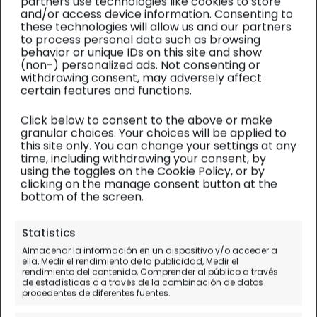
partners use technologies like cookies to store
and/or access device information. Consenting to
these technologies will allow us and our partners
to process personal data such as browsing
behavior or unique IDs on this site and show
(non-) personalized ads. Not consenting or
withdrawing consent, may adversely affect
certain features and functions.
Click below to consent to the above or make
granular choices. Your choices will be applied to
this site only. You can change your settings at any
time, including withdrawing your consent, by
using the toggles on the Cookie Policy, or by
clicking on the manage consent button at the
bottom of the screen.
Mares del Sur
| Diario de viaje
Statistics
Almacenar la información en un dispositivo y/o acceder a
En velero por las Islas
ella, Medir el rendimiento de la publicidad, Medir el
rendimiento del contenido, Comprender al público a través
Mamanuca en Fiji
de estadísticas o a través de la combinación de datos
procedentes de diferentes fuentes.
Día 27.
Nadi - Mamanuca