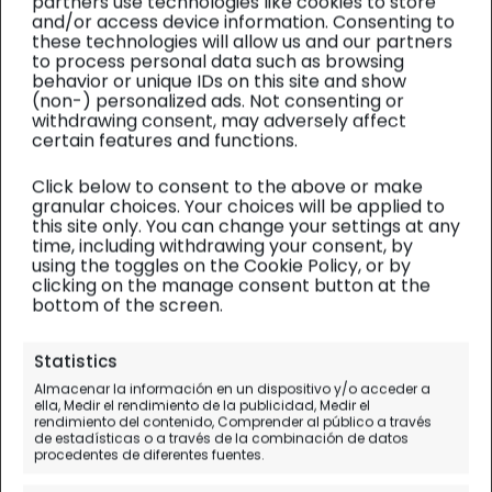
partners use technologies like cookies to store
and/or access device information. Consenting to
these technologies will allow us and our partners
to process personal data such as browsing
behavior or unique IDs on this site and show
(non-) personalized ads. Not consenting or
withdrawing consent, may adversely affect
certain features and functions.
Click below to consent to the above or make
granular choices. Your choices will be applied to
this site only. You can change your settings at any
time, including withdrawing your consent, by
using the toggles on the Cookie Policy, or by
clicking on the manage consent button at the
bottom of the screen.
Mares del Sur
| Diario de viaje
Statistics
Almacenar la información en un dispositivo y/o acceder a
Vava'u en Tonga y su magia
ella, Medir el rendimiento de la publicidad, Medir el
rendimiento del contenido, Comprender al público a través
especial
de estadísticas o a través de la combinación de datos
procedentes de diferentes fuentes.
Día 19.
Nuku'alofa - Vava'u