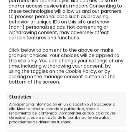
partners use technologies like cookies to store
and/or access device information. Consenting to
these technologies will allow us and our partners
to process personal data such as browsing
behavior or unique IDs on this site and show
(non-) personalized ads. Not consenting or
withdrawing consent, may adversely affect
certain features and functions.
Click below to consent to the above or make
granular choices. Your choices will be applied to
this site only. You can change your settings at any
time, including withdrawing your consent, by
using the toggles on the Cookie Policy, or by
clicking on the manage consent button at the
bottom of the screen.
Mares del Sur
| Diario de viaje
Statistics
Almacenar la información en un dispositivo y/o acceder a
Kiribati, la Atlántida del
ella, Medir el rendimiento de la publicidad, Medir el
rendimiento del contenido, Comprender al público a través
Pacífico
de estadísticas o a través de la combinación de datos
procedentes de diferentes fuentes.
Día 29.
Bairiki