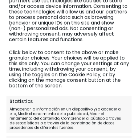
partners use technologies like cookies to store
and/or access device information. Consenting to
these technologies will allow us and our partners
to process personal data such as browsing
behavior or unique IDs on this site and show
(non-) personalized ads. Not consenting or
withdrawing consent, may adversely affect
certain features and functions.
Click below to consent to the above or make
granular choices. Your choices will be applied to
this site only. You can change your settings at any
time, including withdrawing your consent, by
using the toggles on the Cookie Policy, or by
clicking on the manage consent button at the
bottom of the screen.
Mares del Sur
| Diario de viaje
Statistics
Almacenar la información en un dispositivo y/o acceder a
Disneyland y Santa
ella, Medir el rendimiento de la publicidad, Medir el
rendimiento del contenido, Comprender al público a través
Mónica
de estadísticas o a través de la combinación de datos
procedentes de diferentes fuentes.
Día 2.
Los Angeles