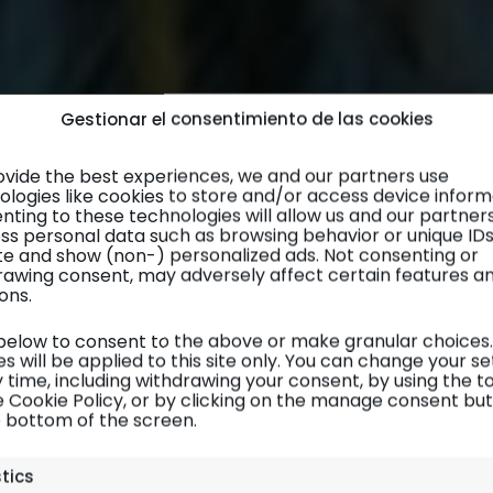
Gestionar el consentimiento de las cookies
ovide the best experiences, we and our partners use
ologies like cookies to store and/or access device inform
nting to these technologies will allow us and our partner
ss personal data such as browsing behavior or unique ID
site and show (non-) personalized ads. Not consenting or
rawing consent, may adversely affect certain features a
ons.
 below to consent to the above or make granular choices.
s will be applied to this site only. You can change your se
 time, including withdrawing your consent, by using the t
e Cookie Policy, or by clicking on the manage consent bu
e bottom of the screen.
Mares del Sur
| Diario de viaje
stics