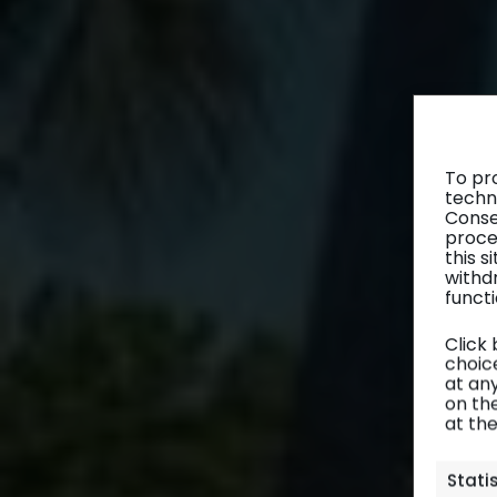
To pr
techn
Conse
proce
this 
withd
functi
Click
choice
at any
on th
at th
Stati