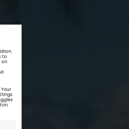
ation.
s to
s on
nd
 Your
ttings
oggles
tton