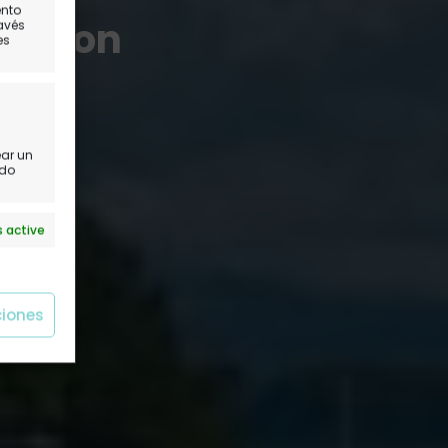
ento
alomon
ravés
es
ear un
ido
 active
ciones
 active