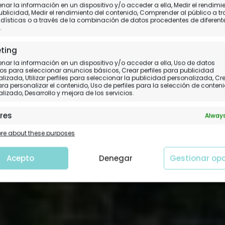
ar la información en un dispositivo y/o acceder a ella, Medir el rendimi
guna Marovo en Islas S
ublicidad, Medir el rendimiento del contenido, Comprender al público a t
dísticas o a través de la combinación de datos procedentes de diferent
.
Día 10.
Honiara - Uepi Island
ting
ar la información en un dispositivo y/o acceder a ella, Uso de datos
os para seleccionar anuncios básicos, Crear perfiles para publicidad
lizada, Utilizar perfiles para seleccionar la publicidad personalizada, Cr
para personalizar el contenido, Uso de perfiles para la selección de conten
lizado, Desarrollo y mejora de los servicios.
res
Always
 y combinación de datos procedentes de otras fuentes de
e about these purposes
ción, Vincular diferentes dispositivos, Identificación de
tivos en función de la información transmitida de forma
tica.
Acepto
Denegar
Gestionar op
tizar la seguridad, evitar y detectar fraudes, y
nar fallos, Ofrecer y presentar publicidad y
Always
nido.