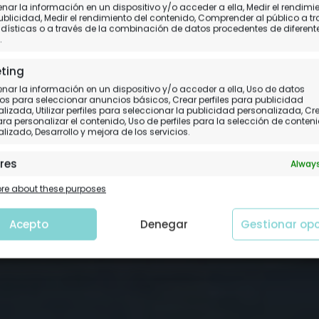
ar la información en un dispositivo y/o acceder a ella, Medir el rendimi
Estamos en la Antártid
ublicidad, Medir el rendimiento del contenido, Comprender al público a t
dísticas o a través de la combinación de datos procedentes de diferent
.
 12.
Paso Drake - Brown Bluff - Mar de Wed
ting
ar la información en un dispositivo y/o acceder a ella, Uso de datos
os para seleccionar anuncios básicos, Crear perfiles para publicidad
lizada, Utilizar perfiles para seleccionar la publicidad personalizada, Cr
para personalizar el contenido, Uso de perfiles para la selección de conten
lizado, Desarrollo y mejora de los servicios.
res
Always
 y combinación de datos procedentes de otras fuentes de
e about these purposes
ción, Vincular diferentes dispositivos, Identificación de
tivos en función de la información transmitida de forma
tica.
Acepto
Denegar
Gestionar op
tizar la seguridad, evitar y detectar fraudes, y
nar fallos, Ofrecer y presentar publicidad y
Always
nido.