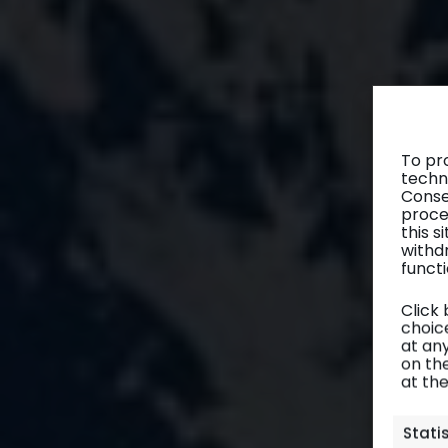
To pr
techn
Conse
proce
this 
withd
functi
Click
choice
at any
on th
at th
Stati