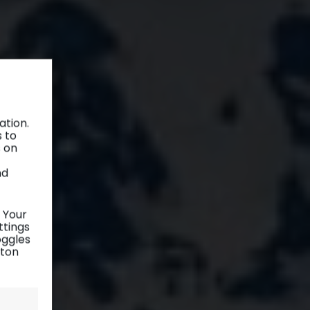
ation.
s to
s on
nd
 Your
ttings
oggles
tton