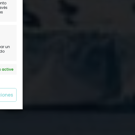
ento
a!
ravés
es
dell
ear un
ido
 active
ciones
 active