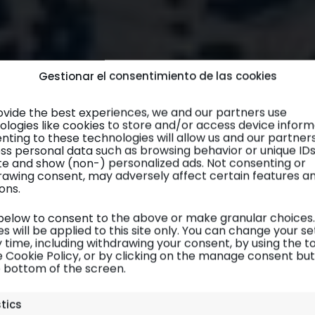
Gestionar el consentimiento de las cookies
ovide the best experiences, we and our partners use
ologies like cookies to store and/or access device inform
nting to these technologies will allow us and our partner
ss personal data such as browsing behavior or unique ID
site and show (non-) personalized ads. Not consenting or
rawing consent, may adversely affect certain features a
ons.
 below to consent to the above or make granular choices.
s will be applied to this site only. You can change your se
 time, including withdrawing your consent, by using the t
e Cookie Policy, or by clicking on the manage consent bu
e bottom of the screen.
Antártida
| Diario de viaje
stics