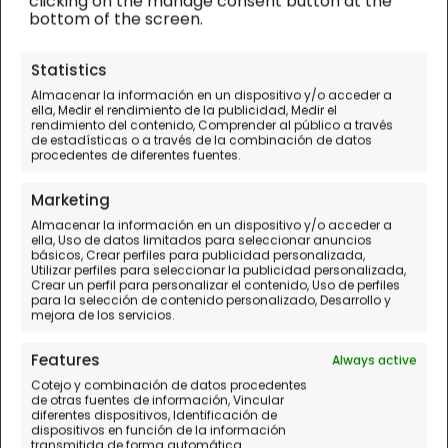
clicking on the manage consent button at the
bottom of the screen.
Antártida
| Diario de viaje
Statistics
Cabo de Hornos y Canal
Almacenar la información en un dispositivo y/o acceder a
ella, Medir el rendimiento de la publicidad, Medir el
Beagle
rendimiento del contenido, Comprender al público a través
de estadísticas o a través de la combinación de datos
procedentes de diferentes fuentes.
Día 20.
Paso Drake - Cabo de Hornos - Canal
Beagle
Marketing
Almacenar la información en un dispositivo y/o acceder a
ella, Uso de datos limitados para seleccionar anuncios
básicos, Crear perfiles para publicidad personalizada,
Utilizar perfiles para seleccionar la publicidad personalizada,
Crear un perfil para personalizar el contenido, Uso de perfiles
para la selección de contenido personalizado, Desarrollo y
mejora de los servicios.
Features
Always active
Cotejo y combinación de datos procedentes
de otras fuentes de información, Vincular
diferentes dispositivos, Identificación de
dispositivos en función de la información
transmitida de forma automática.