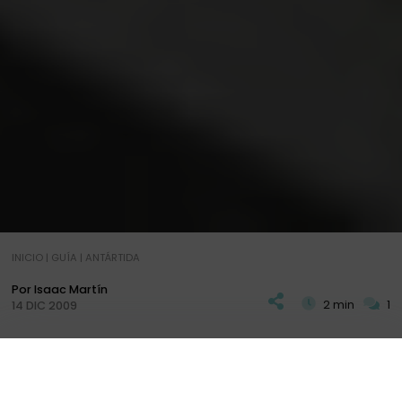
INICIO
|
GUÍA
|
ANTÁRTIDA
Por Isaac Martín
2 min
1
14 DIC 2009
L
unes, 14 de Diciembre
Las 8'32, Paso Drake
PLAN
DIARIOS
+ INFO