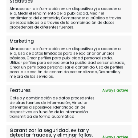
Statistics
Almacenar la información en un dispositivo y/o acceder a
Samburu Game Lodge en
ella, Medir el rendimiento de la publicidad, Medir el
rendimiento del contenido, Comprender al público a través
Samburu
de estadísticas o a través de la combinación de datos
procedentes de diferentes fuentes.
Nuestra opinión del alojamiento
Marketing
Almacenar la información en un dispositivo y/o acceder a
ella, Uso de datos limitados para seleccionar anuncios
básicos, Crear perfiles para publicidad personalizada,
Utilizar perfiles para seleccionar la publicidad personalizada,
Crear un perfil para personalizar el contenido, Uso de perfiles
para la selección de contenido personalizado, Desarrollo y
mejora de los servicios.
Features
Always active
Cotejo y combinación de datos procedentes
de otras fuentes de información, Vincular
diferentes dispositivos, Identificación de
dispositivos en función de la información
transmitida de forma automática.
Garantizar la seguridad, evitar y
detectar fraudes, y eliminar fallos,
Always active