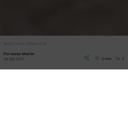
INICIO
|
GUÍA
|
ÁFRICA ESTE
Por Isaac Martín
2 min
0
23 FEB 2012
E
l viaje de
Africa Este 2011 nos llevó por Kenia,
Uganda, Rwanda y R.D.Congo
en Agosto de
PLAN
DIARIOS
+ INFO
2011. Aquí os hablamos de nuestro paso por
Samburu
, uno de los parques nacionales más
impresionantes de Kenia.
En esta ocasión realizamos el artículo completo a
posteriori del viaje, con lo que pasamos