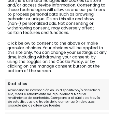
partners use technologies like cookies to store
and/or access device information. Consenting to
these technologies will allow us and our partners
to process personal data such as browsing
behavior or unique IDs on this site and show
(non-) personalized ads. Not consenting or
withdrawing consent, may adversely affect
certain features and functions.
Click below to consent to the above or make
granular choices. Your choices will be applied to
this site only. You can change your settings at any
time, including withdrawing your consent, by
using the toggles on the Cookie Policy, or by
clicking on the manage consent button at the
bottom of the screen.
África Este
| Diario de viaje
Statistics
Almacenar la información en un dispositivo y/o acceder a
La Reserva Masai
ella, Medir el rendimiento de la publicidad, Medir el
rendimiento del contenido, Comprender al público a través
Mara
de estadísticas o a través de la combinación de datos
procedentes de diferentes fuentes.
Día 7.
Masai Mara