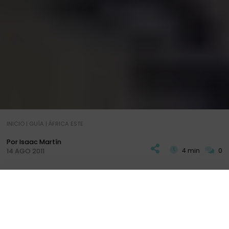
INICIO
|
GUÍA
|
ÁFRICA ESTE
Por Isaac Martín
4 min
0
14 AGO 2011
K
usini Beach Cottages son 5 preciosas villas
de diferente tamaño con terraza privado y
PLAN
DIARIOS
+ INFO
distinto número de habitaciones, situados en la
playa de Kinondo, un lugar de playa blanca y fina