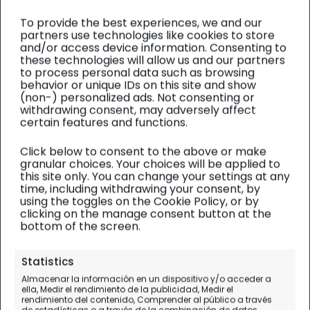
To provide the best experiences, we and our
partners use technologies like cookies to store
and/or access device information. Consenting to
these technologies will allow us and our partners
to process personal data such as browsing
behavior or unique IDs on this site and show
(non-) personalized ads. Not consenting or
withdrawing consent, may adversely affect
certain features and functions.
Click below to consent to the above or make
granular choices. Your choices will be applied to
this site only. You can change your settings at any
time, including withdrawing your consent, by
using the toggles on the Cookie Policy, or by
clicking on the manage consent button at the
bottom of the screen.
África Este
| Diario de viaje
Statistics
Almacenar la información en un dispositivo y/o acceder a
Objetivos del viaje África
ella, Medir el rendimiento de la publicidad, Medir el
rendimiento del contenido, Comprender al público a través
de estadísticas o a través de la combinación de datos