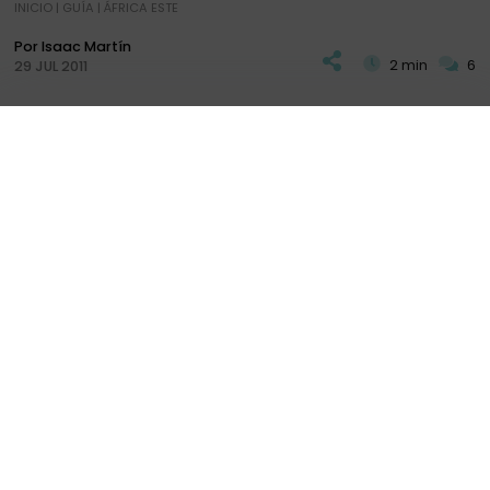
INICIO
|
GUÍA
|
ÁFRICA ESTE
Por Isaac Martín
2 min
6
29 JUL 2011
N
ervios, insomnio y últimos preparativos
. El
día anterior al comienzo de un gran viaje no
PLAN
DIARIOS
+ INFO
varía demasiado. Aunque no son pocos los
comenzados, el sentimiento de ese cosquillo en el
estomago de
aquel gran viaje allá por 1991
sigue
presente. Y empieza en el momento que nos
ponemos a llenar estas mochilas que nos
acompañarán un mes fuera.