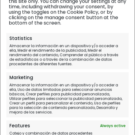
this site only. You can change your settings at any
time, including withdrawing your consent, by
using the toggles on the Cookie Policy, or by
clicking on the manage consent button at the
bottom of the screen.
África Este
| Alojamiento
Statistics
Almacenar la información en un dispositivo y/o acceder a
Cassia Lodge en
ella, Medir el rendimiento de la publicidad, Medir el
rendimiento del contenido, Comprender al público a través
Kampala
de estadísticas o a través de la combinación de datos
procedentes de diferentes fuentes.
Nuestra opinión del alojamiento
Marketing
Almacenar la información en un dispositivo y/o acceder a
ella, Uso de datos limitados para seleccionar anuncios
básicos, Crear perfiles para publicidad personalizada,
Utilizar perfiles para seleccionar la publicidad personalizada,
Crear un perfil para personalizar el contenido, Uso de perfiles
para la selección de contenido personalizado, Desarrollo y
mejora de los servicios.
Features
Always active
Cotejo y combinación de datos procedentes