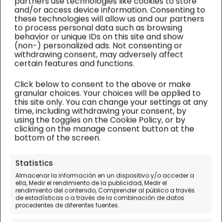
partners use technologies like cookies to store
and/or access device information. Consenting to
these technologies will allow us and our partners
to process personal data such as browsing
behavior or unique IDs on this site and show
(non-) personalized ads. Not consenting or
withdrawing consent, may adversely affect
certain features and functions.
Click below to consent to the above or make
granular choices. Your choices will be applied to
this site only. You can change your settings at any
time, including withdrawing your consent, by
using the toggles on the Cookie Policy, or by
clicking on the manage consent button at the
bottom of the screen.
Siria y Libano
| Diario de viaje
Statistics
Almacenar la información en un dispositivo y/o acceder a
Más lugares para ver en
ella, Medir el rendimiento de la publicidad, Medir el
rendimiento del contenido, Comprender al público a través
Damasco
de estadísticas o a través de la combinación de datos
procedentes de diferentes fuentes.
Día 11.
Damasco