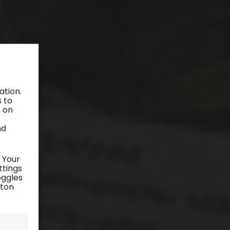
ation.
s to
s on
nd
 Your
ttings
oggles
tton