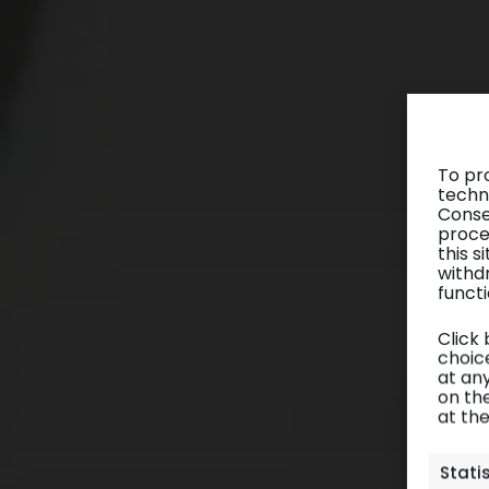
To pr
techn
Conse
proce
this 
withd
functi
Click
choice
at any
on th
at th
Stati