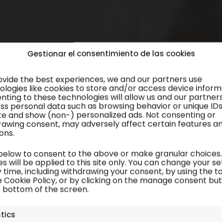
Gestionar el consentimiento de las cookies
ovide the best experiences, we and our partners use
ologies like cookies to store and/or access device inform
nting to these technologies will allow us and our partner
ss personal data such as browsing behavior or unique ID
site and show (non-) personalized ads. Not consenting or
rawing consent, may adversely affect certain features a
ons.
 below to consent to the above or make granular choices.
s will be applied to this site only. You can change your se
 time, including withdrawing your consent, by using the t
e Cookie Policy, or by clicking on the manage consent bu
e bottom of the screen.
Siria y Libano
| Artículos/reportajes prácticos
stics