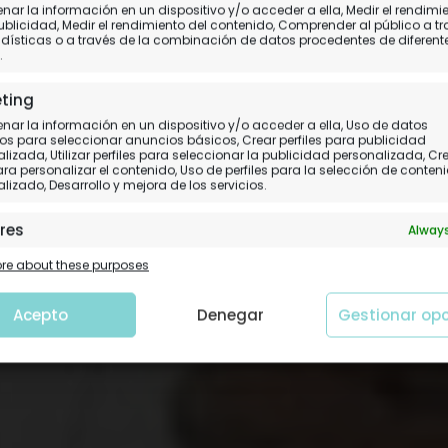
ar la información en un dispositivo y/o acceder a ella, Medir el rendimi
 viaje Siria y Líbano 
ublicidad, Medir el rendimiento del contenido, Comprender al público a t
dísticas o a través de la combinación de datos procedentes de diferent
.
La información recopilada en una libreta
ting
ar la información en un dispositivo y/o acceder a ella, Uso de datos
os para seleccionar anuncios básicos, Crear perfiles para publicidad
lizada, Utilizar perfiles para seleccionar la publicidad personalizada, Cr
para personalizar el contenido, Uso de perfiles para la selección de conten
lizado, Desarrollo y mejora de los servicios.
res
Always
 y combinación de datos procedentes de otras fuentes de
e about these purposes
ción, Vincular diferentes dispositivos, Identificación de
tivos en función de la información transmitida de forma
tica.
Acepto
Denegar
Gestionar op
tizar la seguridad, evitar y detectar fraudes, y
nar fallos, Ofrecer y presentar publicidad y
Always
nido.