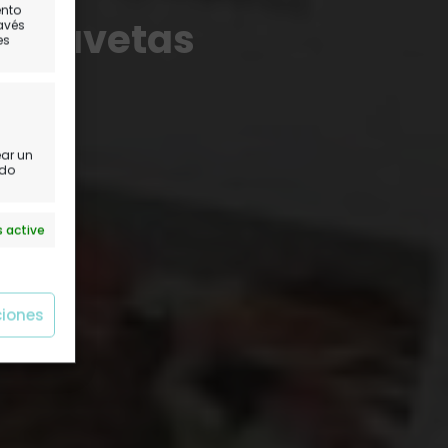
ento
de Chavetas
ravés
es
ear un
ido
 active
ciones
 active