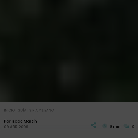
INICIO
|
GUÍA
|
SIRIA Y LIBANO
Por Isaac Martín
9 min
3
09 ABR 2009