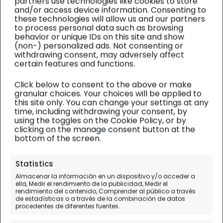
partners use technologies like cookies to store
and/or access device information. Consenting to
these technologies will allow us and our partners
to process personal data such as browsing
behavior or unique IDs on this site and show
(non-) personalized ads. Not consenting or
withdrawing consent, may adversely affect
certain features and functions.
Click below to consent to the above or make
granular choices. Your choices will be applied to
this site only. You can change your settings at any
time, including withdrawing your consent, by
using the toggles on the Cookie Policy, or by
clicking on the manage consent button at the
bottom of the screen.
Siria y Libano
| Diario de viaje
Statistics
Las ciudades muertas
Almacenar la información en un dispositivo y/o acceder a
ella, Medir el rendimiento de la publicidad, Medir el
fenicias
rendimiento del contenido, Comprender al público a través
de estadísticas o a través de la combinación de datos
procedentes de diferentes fuentes.
Día 7.
Aleppo - Ciudades Muertas - Ibn Wardan
- Hama