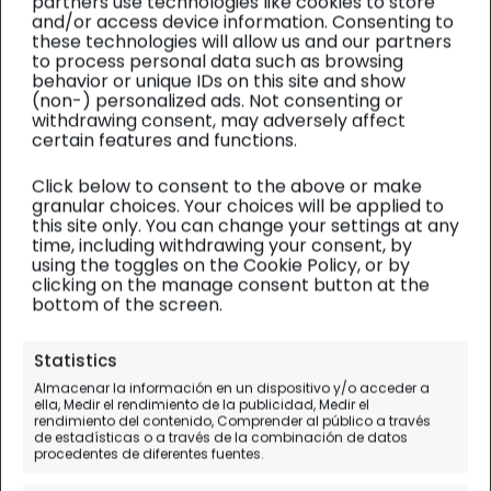
partners use technologies like cookies to store
and/or access device information. Consenting to
these technologies will allow us and our partners
to process personal data such as browsing
behavior or unique IDs on this site and show
(non-) personalized ads. Not consenting or
withdrawing consent, may adversely affect
certain features and functions.
Click below to consent to the above or make
granular choices. Your choices will be applied to
this site only. You can change your settings at any
time, including withdrawing your consent, by
using the toggles on the Cookie Policy, or by
clicking on the manage consent button at the
bottom of the screen.
Siria y Libano
| Alojamiento
Statistics
Almacenar la información en un dispositivo y/o acceder a
Jabal Camp en Wadi
ella, Medir el rendimiento de la publicidad, Medir el
rendimiento del contenido, Comprender al público a través
Rum
de estadísticas o a través de la combinación de datos
procedentes de diferentes fuentes.
Nuestra opinión del alojamiento