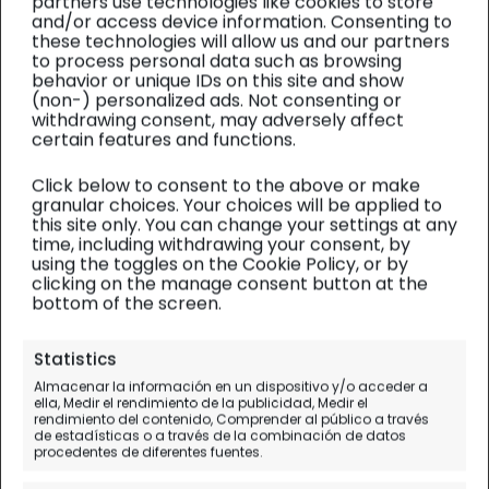
partners use technologies like cookies to store
and/or access device information. Consenting to
these technologies will allow us and our partners
to process personal data such as browsing
behavior or unique IDs on this site and show
(non-) personalized ads. Not consenting or
withdrawing consent, may adversely affect
certain features and functions.
Click below to consent to the above or make
granular choices. Your choices will be applied to
this site only. You can change your settings at any
time, including withdrawing your consent, by
using the toggles on the Cookie Policy, or by
clicking on the manage consent button at the
bottom of the screen.
Siria y Libano
| Diario de viaje
Statistics
Almacenar la información en un dispositivo y/o acceder a
El desierto de Wadi
ella, Medir el rendimiento de la publicidad, Medir el
rendimiento del contenido, Comprender al público a través
Rum
de estadísticas o a través de la combinación de datos
procedentes de diferentes fuentes.
Día 14.
Petra - Wadi Rum