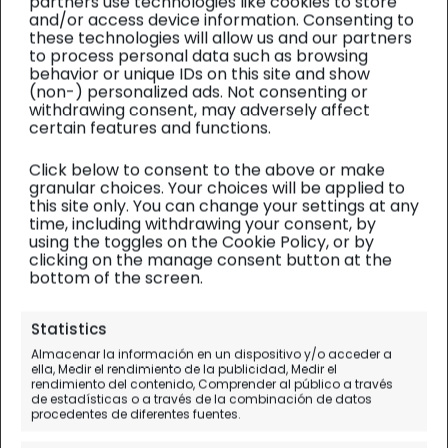
partners use technologies like cookies to store
and/or access device information. Consenting to
these technologies will allow us and our partners
to process personal data such as browsing
behavior or unique IDs on this site and show
(non-) personalized ads. Not consenting or
withdrawing consent, may adversely affect
certain features and functions.
Click below to consent to the above or make
granular choices. Your choices will be applied to
this site only. You can change your settings at any
time, including withdrawing your consent, by
using the toggles on the Cookie Policy, or by
clicking on the manage consent button at the
bottom of the screen.
Perú
| Diario de viaje
Statistics
Huayna Picchu, el cielo
Almacenar la información en un dispositivo y/o acceder a
ella, Medir el rendimiento de la publicidad, Medir el
Inca
rendimiento del contenido, Comprender al público a través
de estadísticas o a través de la combinación de datos
procedentes de diferentes fuentes.
Día 12.
Aguascalientes/Machu Pichu -
Cuzco