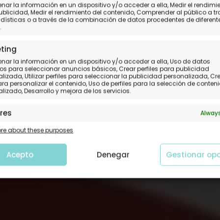
ar la información en un dispositivo y/o acceder a ella, Medir el rendimi
 Andina Miraflores en
ublicidad, Medir el rendimiento del contenido, Comprender al público a t
dísticas o a través de la combinación de datos procedentes de diferent
.
Nuestra opinión del alojamiento
ting
ar la información en un dispositivo y/o acceder a ella, Uso de datos
os para seleccionar anuncios básicos, Crear perfiles para publicidad
lizada, Utilizar perfiles para seleccionar la publicidad personalizada, Cr
para personalizar el contenido, Uso de perfiles para la selección de conten
lizado, Desarrollo y mejora de los servicios.
res
Always
 y combinación de datos procedentes de otras fuentes de
e about these purposes
ción, Vincular diferentes dispositivos, Identificación de
tivos en función de la información transmitida de forma
tica.
Acepto
Denegar
Gestionar op
tizar la seguridad, evitar y detectar fraudes, y
nar fallos, Ofrecer y presentar publicidad y
Always
nido.