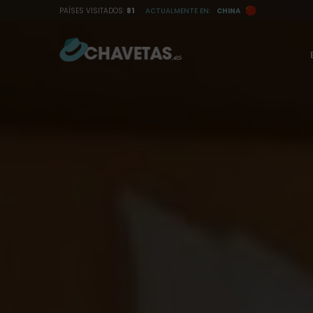
I
PAÍSES VISITADOS:
81
ACTUALMENTE EN:
CHINA
r
a
l
c
o
n
t
e
n
i
d
o