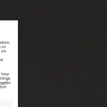
ation.
s to
s on
nd
 Your
ttings
oggles
tton