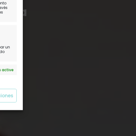
ento
 Lima
ravés
es
ear un
ido
 active
ciones
 active