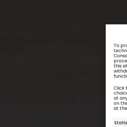
To pr
techn
Conse
proce
this 
withd
functi
Click
choice
at any
on th
at th
Stati