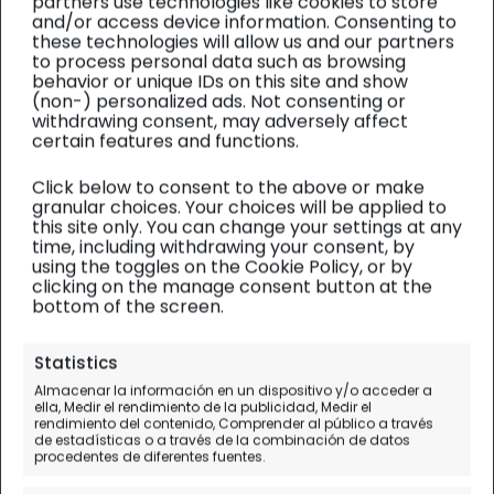
partners use technologies like cookies to store
and/or access device information. Consenting to
these technologies will allow us and our partners
to process personal data such as browsing
behavior or unique IDs on this site and show
(non-) personalized ads. Not consenting or
withdrawing consent, may adversely affect
certain features and functions.
Click below to consent to the above or make
granular choices. Your choices will be applied to
this site only. You can change your settings at any
time, including withdrawing your consent, by
using the toggles on the Cookie Policy, or by
clicking on the manage consent button at the
bottom of the screen.
Perú
| Diario de viaje
Statistics
El complejo arqueológico de
Almacenar la información en un dispositivo y/o acceder a
ella, Medir el rendimiento de la publicidad, Medir el
Raqchi
rendimiento del contenido, Comprender al público a través
de estadísticas o a través de la combinación de datos
procedentes de diferentes fuentes.
Día 9.
Puno - Pucara - Raqchi - Andahuaylillas -
Cuzco