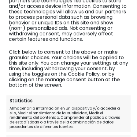
partners use technologies like cookies to store
and/or access device information. Consenting to
these technologies will allow us and our partners
to process personal data such as browsing
behavior or unique IDs on this site and show
(non-) personalized ads. Not consenting or
withdrawing consent, may adversely affect
certain features and functions.
Click below to consent to the above or make
granular choices. Your choices will be applied to
this site only. You can change your settings at any
time, including withdrawing your consent, by
using the toggles on the Cookie Policy, or by
clicking on the manage consent button at the
bottom of the screen.
Tíbet
| Diario de viaje
Statistics
Xining, puerta de entrada al
Almacenar la información en un dispositivo y/o acceder a
ella, Medir el rendimiento de la publicidad, Medir el
Tibet (y Monasterio
rendimiento del contenido, Comprender al público a través
de estadísticas o a través de la combinación de datos
Kumbum)
procedentes de diferentes fuentes.