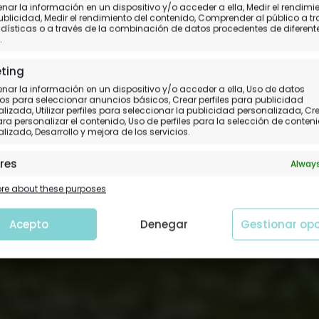
ebaniego, tras una e
ar la información en un dispositivo y/o acceder a ella, Medir el rendimi
ublicidad, Medir el rendimiento del contenido, Comprender al público a t
dísticas o a través de la combinación de datos procedentes de diferent
reliquia (Guía básica)
.
ting
sde San Vicente de la Barquera a Santo Tori
ar la información en un dispositivo y/o acceder a ella, Uso de datos
os para seleccionar anuncios básicos, Crear perfiles para publicidad
lizada, Utilizar perfiles para seleccionar la publicidad personalizada, Cr
para personalizar el contenido, Uso de perfiles para la selección de conten
lizado, Desarrollo y mejora de los servicios.
res
Always
 y combinación de datos procedentes de otras fuentes de
e about these purposes
ción, Vincular diferentes dispositivos, Identificación de
tivos en función de la información transmitida de forma
tica.
Acepto
Denegar
Gestionar op
tizar la seguridad, evitar y detectar fraudes, y
nar fallos, Ofrecer y presentar publicidad y
Always
nido.