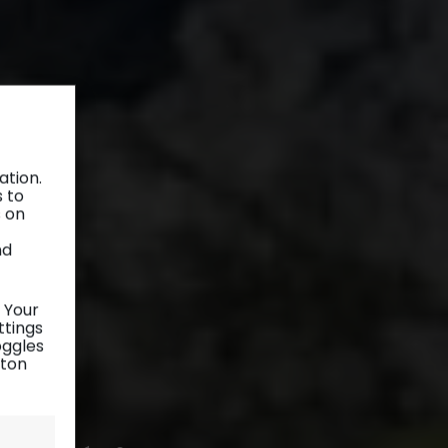
ation.
s to
s on
nd
 Your
ttings
oggles
tton