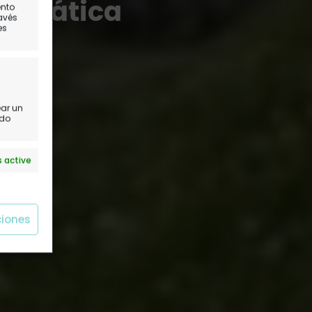
nigmática
ento
ravés
es
bio
ear un
ido
 active
ciones
 active