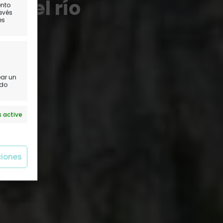
 del río
ento
ravés
es
ear un
ido
 active
ciones
 active