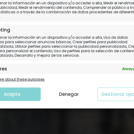
 del Asón (o nacimiento
ar la información en un dispositivo y/o acceder a ella, Medir el rendimi
ublicidad, Medir el rendimiento del contenido, Comprender al público a t
dísticas o a través de la combinación de datos procedentes de diferent
Asón)
.
ting
Senderismo en Cantabria
ar la información en un dispositivo y/o acceder a ella, Uso de datos
os para seleccionar anuncios básicos, Crear perfiles para publicidad
lizada, Utilizar perfiles para seleccionar la publicidad personalizada, Cr
para personalizar el contenido, Uso de perfiles para la selección de conten
lizado, Desarrollo y mejora de los servicios.
res
Always
 y combinación de datos procedentes de otras fuentes de
e about these purposes
ción, Vincular diferentes dispositivos, Identificación de
tivos en función de la información transmitida de forma
tica.
Acepto
Denegar
Gestionar op
tizar la seguridad, evitar y detectar fraudes, y
nar fallos, Ofrecer y presentar publicidad y
Always
nido.