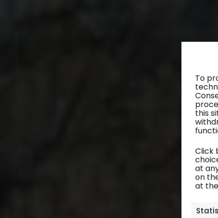
To pr
techn
Conse
proce
this 
withd
functi
Click
choice
at any
on th
at th
Stati