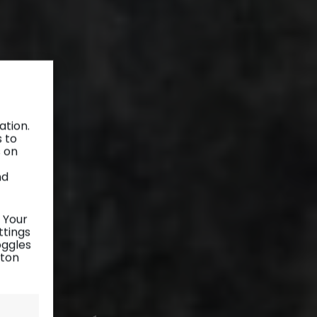
ation.
s to
s on
nd
 Your
ttings
oggles
tton