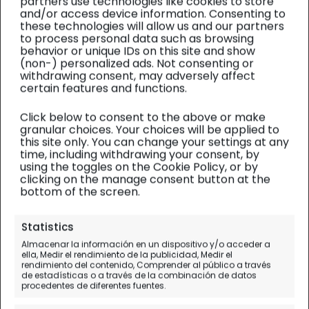
partners use technologies like cookies to store
and/or access device information. Consenting to
these technologies will allow us and our partners
to process personal data such as browsing
behavior or unique IDs on this site and show
(non-) personalized ads. Not consenting or
withdrawing consent, may adversely affect
certain features and functions.
Click below to consent to the above or make
granular choices. Your choices will be applied to
this site only. You can change your settings at any
time, including withdrawing your consent, by
using the toggles on the Cookie Policy, or by
clicking on the manage consent button at the
bottom of the screen.
LIÉBANA / SAJA-NANSA
| Visitas
Statistics
Almacenar la información en un dispositivo y/o acceder a
Qué ver en San Vicente de la
ella, Medir el rendimiento de la publicidad, Medir el
rendimiento del contenido, Comprender al público a través
Barquera en 1 día (con MAPA)
de estadísticas o a través de la combinación de datos
procedentes de diferentes fuentes.
Una hermosa villa marinera de Cantabria