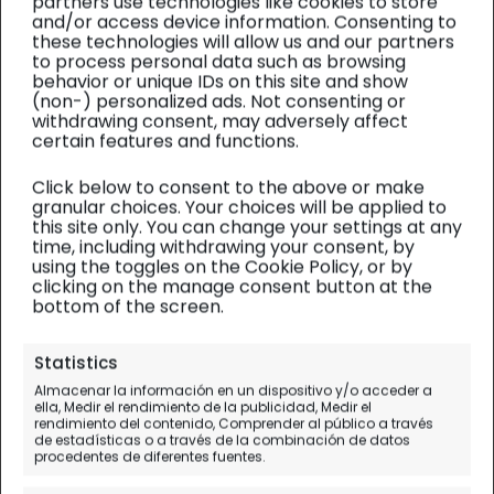
partners use technologies like cookies to store
and/or access device information. Consenting to
these technologies will allow us and our partners
to process personal data such as browsing
behavior or unique IDs on this site and show
(non-) personalized ads. Not consenting or
withdrawing consent, may adversely affect
certain features and functions.
Click below to consent to the above or make
granular choices. Your choices will be applied to
this site only. You can change your settings at any
time, including withdrawing your consent, by
using the toggles on the Cookie Policy, or by
clicking on the manage consent button at the
bottom of the screen.
CANTABRIA ORIENTAL
| Visitas
Statistics
Almacenar la información en un dispositivo y/o acceder a
Visita a las Bodegas Vidular,
ella, Medir el rendimiento de la publicidad, Medir el
rendimiento del contenido, Comprender al público a través
tiempo de vino y relax
de estadísticas o a través de la combinación de datos
procedentes de diferentes fuentes.
Enoturismo, menús degustación y casa rural