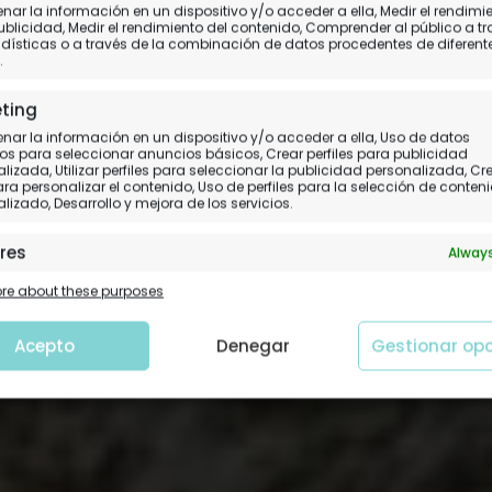
ico de Fuente Dé: expe
ar la información en un dispositivo y/o acceder a ella, Medir el rendimi
ublicidad, Medir el rendimiento del contenido, Comprender al público a t
dísticas o a través de la combinación de datos procedentes de diferent
entradas y precios
.
ting
Un trepidante ascenso para tocar el cielo
ar la información en un dispositivo y/o acceder a ella, Uso de datos
os para seleccionar anuncios básicos, Crear perfiles para publicidad
lizada, Utilizar perfiles para seleccionar la publicidad personalizada, Cr
para personalizar el contenido, Uso de perfiles para la selección de conten
lizado, Desarrollo y mejora de los servicios.
res
Always
 y combinación de datos procedentes de otras fuentes de
e about these purposes
ción, Vincular diferentes dispositivos, Identificación de
tivos en función de la información transmitida de forma
tica.
Acepto
Denegar
Gestionar op
tizar la seguridad, evitar y detectar fraudes, y
nar fallos, Ofrecer y presentar publicidad y
Always
nido.