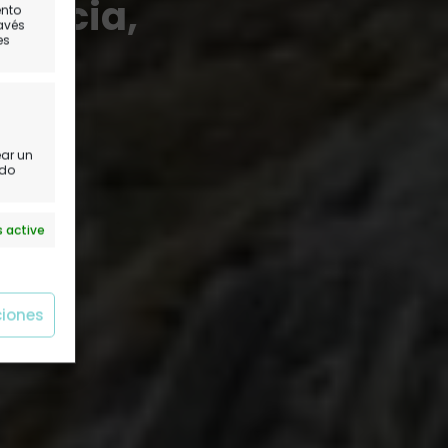
riencia,
ento
ravés
es
ear un
ido
 active
ciones
 active