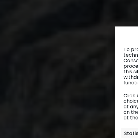
To pr
techn
Conse
proce
this 
withd
functi
Click
choice
at any
on th
at th
Stati