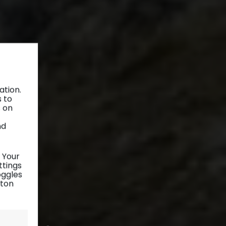
ation.
s to
s on
nd
 Your
ttings
oggles
tton