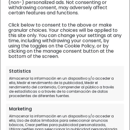
(non-) personalized ads. Not consenting or
withdrawing consent, may adversely affect
certain features and functions.
Click below to consent to the above or make
granular choices. Your choices will be applied to
this site only. You can change your settings at any
time, including withdrawing your consent, by
using the toggles on the Cookie Policy, or by
clicking on the manage consent button at the
bottom of the screen.
Cantabria
| Alojamiento
Statistics
Almacenar la información en un dispositivo y/o acceder a
Posada Torre de la Quintana
ella, Medir el rendimiento de la publicidad, Medir el
rendimiento del contenido, Comprender al público a través
en Liendo
de estadísticas o a través de la combinación de datos
procedentes de diferentes fuentes.
Nuestra opinión del alojamiento
Marketing
Almacenar la información en un dispositivo y/o acceder a
ella, Uso de datos limitados para seleccionar anuncios
básicos, Crear perfiles para publicidad personalizada,
Utilizar perfiles para seleccionar la publicidad personalizada,