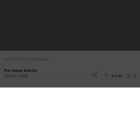
INICIO
|
GUÍA
|
CANTABRIA
Por Isaac Martín
4 min
2
29 MAY 2015
A
pocos kilómetros de Laredo, en un hermoso
entorno natural entre montañas que dejan a
PLAN
DESTINOS
+ INFO
lado de costa la
Playa de San Julián
y hacia el
interior la Cantabria Oriental más rural, la
Posada
Torre de la Quintana en Liendo
es una de los más
pintorescos alojamientos en el que nos hemos