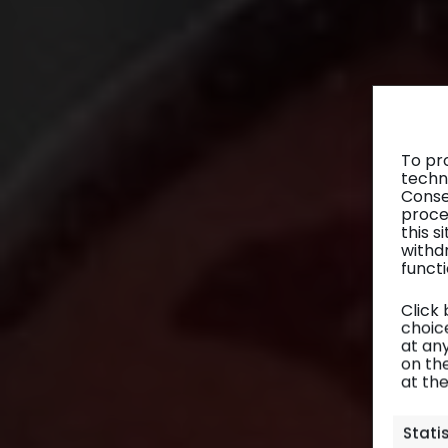
To pr
techn
Conse
proce
this 
withd
functi
Click
choice
at any
on th
at th
Stati