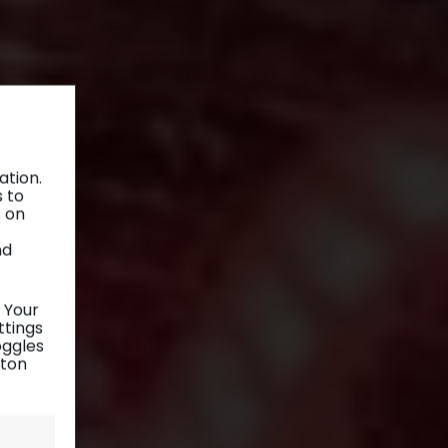
ation.
s to
s on
nd
 Your
ttings
oggles
tton