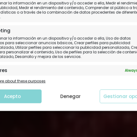
ar la información en un dispositivo y/o acceder a ella, Medir el rendimi
En el “Portal” de Belén 
ublicidad, Medir el rendimiento del contenido, Comprender al público a t
dísticas o a través de la combinación de datos procedentes de diferent
.
Día 9 (II).
Herodyon - Belén - Jerusalén
ting
ar la información en un dispositivo y/o acceder a ella, Uso de datos
os para seleccionar anuncios básicos, Crear perfiles para publicidad
lizada, Utilizar perfiles para seleccionar la publicidad personalizada, Cr
para personalizar el contenido, Uso de perfiles para la selección de conten
lizado, Desarrollo y mejora de los servicios.
res
Always
 y combinación de datos procedentes de otras fuentes de
e about these purposes
ción, Vincular diferentes dispositivos, Identificación de
tivos en función de la información transmitida de forma
tica.
Acepto
Denegar
Gestionar op
tizar la seguridad, evitar y detectar fraudes, y
nar fallos, Ofrecer y presentar publicidad y
Always
nido.