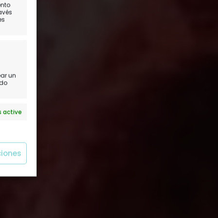
ento
…
ravés
es
ear un
ido
 active
ciones
 active