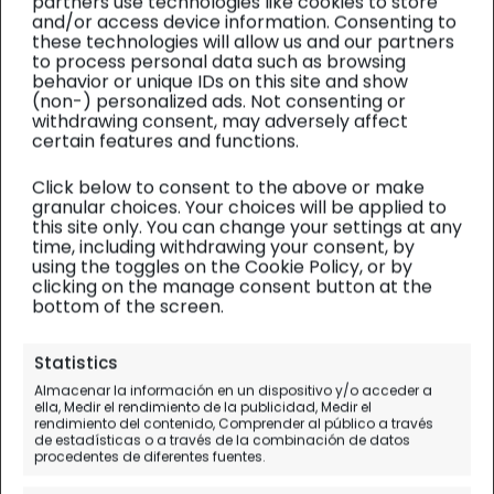
partners use technologies like cookies to store
and/or access device information. Consenting to
these technologies will allow us and our partners
to process personal data such as browsing
behavior or unique IDs on this site and show
(non-) personalized ads. Not consenting or
withdrawing consent, may adversely affect
certain features and functions.
Click below to consent to the above or make
granular choices. Your choices will be applied to
this site only. You can change your settings at any
time, including withdrawing your consent, by
using the toggles on the Cookie Policy, or by
clicking on the manage consent button at the
bottom of the screen.
Israel y Palestina
| Diario de viaje
Statistics
Almacenar la información en un dispositivo y/o acceder a
Jericó, la ciudad más antigua
ella, Medir el rendimiento de la publicidad, Medir el
rendimiento del contenido, Comprender al público a través
del mundo
de estadísticas o a través de la combinación de datos
procedentes de diferentes fuentes.
Día 5 (II).
San Jorge - Jericó - Ein Gedi - Masada