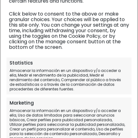
certain features and functions.
Click below to consent to the above or make
granular choices. Your choices will be applied to
this site only. You can change your settings at any
time, including withdrawing your consent, by
using the toggles on the Cookie Policy, or by
clicking on the manage consent button at the
bottom of the screen.
Personal
Statistics
Almacenar la información en un dispositivo y/o acceder a
Ganas de vivir (97
ella, Medir el rendimiento de la publicidad, Medir el
rendimiento del contenido, Comprender al público a través
años)
de estadísticas o a través de la combinación de datos
procedentes de diferentes fuentes.
Cumpleaños de la abuela Chavetas
Marketing
Almacenar la información en un dispositivo y/o acceder a
ella, Uso de datos limitados para seleccionar anuncios
básicos, Crear perfiles para publicidad personalizada,
Utilizar perfiles para seleccionar la publicidad personalizada,
Crear un perfil para personalizar el contenido, Uso de perfiles
para la selección de contenido personalizado, Desarrollo y