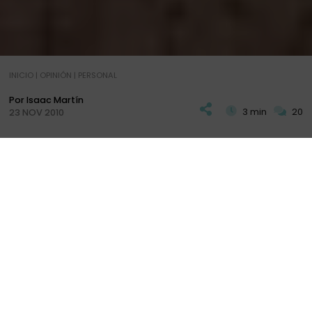
INICIO
|
OPINIÓN
|
PERSONAL
Por Isaac Martín
3 min
20
23 NOV 2010
M
e mira con cara de tristeza y llora, llora como
nunca antes había llorado.
El impacto ha sido con el último tren de la noche, el
que viene de Orense, entrando con casi 10 minutos
de retraso en la fría noche de Santiago. Ha
quedado paralizado al lado de la vía desde la
espalda para atrás. No puede caminar…