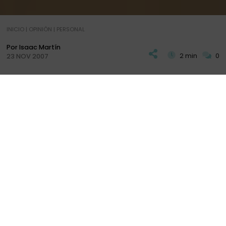
INICIO
|
OPINIÓN
|
PERSONAL
Por Isaac Martín
2 min
0
23 NOV 2007
E
n un blog de viajes como este, nadie va a
entender este artículo... creedme si os digo que
conocereis gente en el mundo que valga la pena,
pero nadie podrá daros tanto cobijo y cariño como
.... NUESTRA MARIA.
NOTA IMPORTANTE:
Este es un
artículo
personal antiguo
de cuando escribíamos
para la familia que queremos conservar por
cariño pero carece de correcta estructura y
corrección ortográfica adecuada. Disculpa