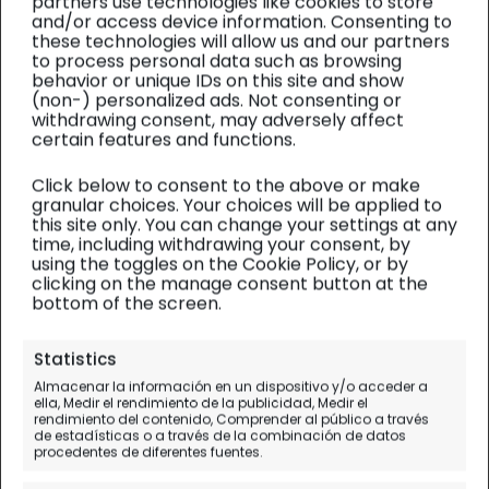
partners use technologies like cookies to store
and/or access device information. Consenting to
these technologies will allow us and our partners
to process personal data such as browsing
behavior or unique IDs on this site and show
(non-) personalized ads. Not consenting or
withdrawing consent, may adversely affect
certain features and functions.
Click below to consent to the above or make
granular choices. Your choices will be applied to
this site only. You can change your settings at any
time, including withdrawing your consent, by
using the toggles on the Cookie Policy, or by
clicking on the manage consent button at the
bottom of the screen.
Personal
Statistics
Almacenar la información en un dispositivo y/o acceder a
12+1 sueños
ella, Medir el rendimiento de la publicidad, Medir el
rendimiento del contenido, Comprender al público a través
¿alcanzables?
de estadísticas o a través de la combinación de datos
procedentes de diferentes fuentes.
¿Cuáles son los tuyos?