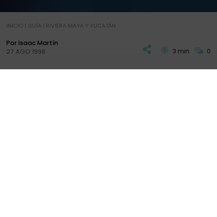
INICIO
|
GUÍA
|
RIVIERA MAYA Y YUCATÁN
Por Isaac Martín
3 min
0
27 AGO 1996
M
uy temprano, con un buen madrugón, nos
plantábamos en Playa del Carmen (que ya
PLAN
DIARIOS
+ INFO
visitáramos bajo un aguacero el
DÍA 4 del viaje
)
para coger el ferry, que se llena de turistas para
visitar la isla de
Cozumel
, su encanto caribeño
atrae a un montón de visitantes así como cruceros
que suelen atracar por unas horas en la isla. Un
punto de interés muy importante y que no
queríamos perderlo por nada del mundo, y que
tanto mi hermana como mis padres teníamos
muchas ganas de visitarlo, y hoy era el día elegido,
después de que la lluvia hubiese dado una tregua.