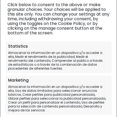
Click below to consent to the above or make
granular choices. Your choices will be applied to
this site only. You can change your settings at any
time, including withdrawing your consent, by
using the toggles on the Cookie Policy, or by
clicking on the manage consent button at the
bottom of the screen.
Riviera Maya y Yucatán
| Diario de viaje
Statistics
Almacenar la información en un dispositivo y/o acceder a
La isla de Cozumel, entre
ella, Medir el rendimiento de la publicidad, Medir el
rendimiento del contenido, Comprender al público a través
peces de colores
de estadísticas o a través de la combinación de datos
procedentes de diferentes fuentes.
Día 10.
Cancún - Cozumel - Cancún
Marketing
Almacenar la información en un dispositivo y/o acceder a
ella, Uso de datos limitados para seleccionar anuncios
básicos, Crear perfiles para publicidad personalizada,
Utilizar perfiles para seleccionar la publicidad personalizada,
Crear un perfil para personalizar el contenido, Uso de perfiles
para la selección de contenido personalizado, Desarrollo y
mejora de los servicios.