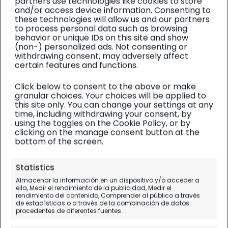
partners use technologies like cookies to store
and/or access device information. Consenting to
these technologies will allow us and our partners
to process personal data such as browsing
behavior or unique IDs on this site and show
(non-) personalized ads. Not consenting or
withdrawing consent, may adversely affect
certain features and functions.
Click below to consent to the above or make
granular choices. Your choices will be applied to
this site only. You can change your settings at any
time, including withdrawing your consent, by
using the toggles on the Cookie Policy, or by
clicking on the manage consent button at the
bottom of the screen.
Riviera Maya y Yucatán
| Alojamiento
Statistics
Almacenar la información en un dispositivo y/o acceder a
Hilton Tulum Riviera Maya TI
ella, Medir el rendimiento de la publicidad, Medir el
rendimiento del contenido, Comprender al público a través
en Riviera Maya, opinión
de estadísticas o a través de la combinación de datos
procedentes de diferentes fuentes.
Nuestra opinión del alojamiento