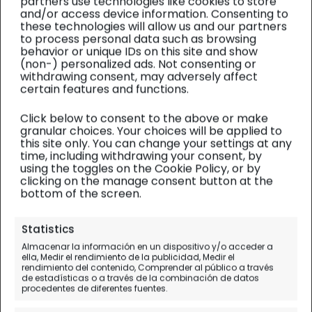
partners use technologies like cookies to store
and/or access device information. Consenting to
these technologies will allow us and our partners
to process personal data such as browsing
behavior or unique IDs on this site and show
(non-) personalized ads. Not consenting or
withdrawing consent, may adversely affect
certain features and functions.
Click below to consent to the above or make
granular choices. Your choices will be applied to
this site only. You can change your settings at any
time, including withdrawing your consent, by
using the toggles on the Cookie Policy, or by
clicking on the manage consent button at the
bottom of the screen.
Uzbekistán y Turkmenistán
| Diario de viaje
Statistics
Almacenar la información en un dispositivo y/o acceder a
Ayaz Kala y el anillo de oro de
ella, Medir el rendimiento de la publicidad, Medir el
rendimiento del contenido, Comprender al público a través
Corasmia (las 50 fortalezas)
de estadísticas o a través de la combinación de datos
procedentes de diferentes fuentes.
Día 16 (I).
Ayaz Kala - Jiva