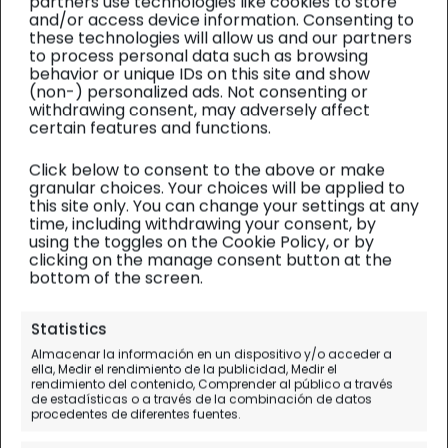
partners use technologies like cookies to store
and/or access device information. Consenting to
these technologies will allow us and our partners
to process personal data such as browsing
behavior or unique IDs on this site and show
(non-) personalized ads. Not consenting or
withdrawing consent, may adversely affect
certain features and functions.
Click below to consent to the above or make
granular choices. Your choices will be applied to
this site only. You can change your settings at any
time, including withdrawing your consent, by
using the toggles on the Cookie Policy, or by
clicking on the manage consent button at the
bottom of the screen.
Uzbekistán y Turkmenistán
| Diario de viaje
Statistics
Almacenar la información en un dispositivo y/o acceder a
Kunya Urgench, la capital del
ella, Medir el rendimiento de la publicidad, Medir el
rendimiento del contenido, Comprender al público a través
Imperio corasmio
de estadísticas o a través de la combinación de datos
procedentes de diferentes fuentes.
Día 14.
Darvaza - Kunya Urgench - Nukus