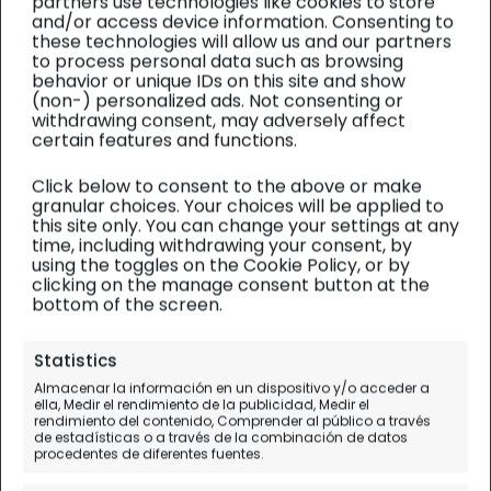
partners use technologies like cookies to store
and/or access device information. Consenting to
these technologies will allow us and our partners
to process personal data such as browsing
behavior or unique IDs on this site and show
(non-) personalized ads. Not consenting or
withdrawing consent, may adversely affect
certain features and functions.
Click below to consent to the above or make
granular choices. Your choices will be applied to
this site only. You can change your settings at any
time, including withdrawing your consent, by
using the toggles on the Cookie Policy, or by
clicking on the manage consent button at the
bottom of the screen.
Uzbekistán y Turkmenistán
| Diario de viaje
Statistics
Qué ver en Bujará (con ruta
Almacenar la información en un dispositivo y/o acceder a
ella, Medir el rendimiento de la publicidad, Medir el
detallada en alfombra
rendimiento del contenido, Comprender al público a través
de estadísticas o a través de la combinación de datos
mágica)
procedentes de diferentes fuentes.